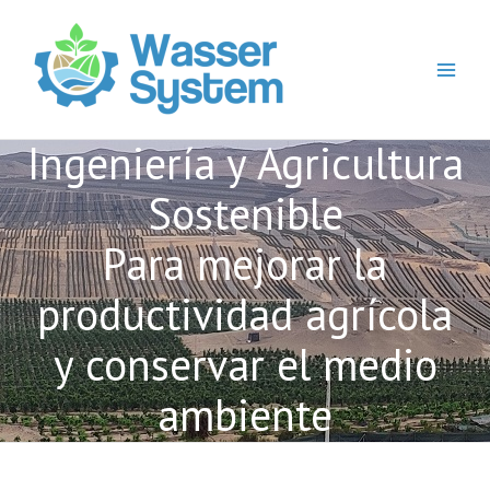
Ir
Main
al
Menu
contenido
Ingenierí
a y Agricultura
Sostenible
Para mejorar la
productividad agr
í
cola
y conservar el medio
ambiente